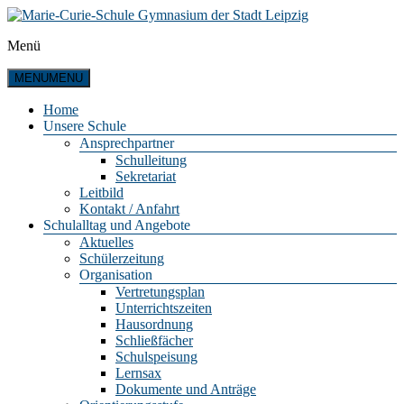
Zum
Inhalt
Menü
springen
Marie-
Curie-
MENU
MENU
Schule
Gymnasium
Home
Unsere Schule
der
Ansprechpartner
Stadt
Schulleitung
Leipzig
Sekretariat
Leitbild
Kontakt / Anfahrt
Schulalltag und Angebote
Aktuelles
Schülerzeitung
Organisation
Vertretungsplan
Unterrichtszeiten
Hausordnung
Schließfächer
Schulspeisung
Lernsax
Dokumente und Anträge