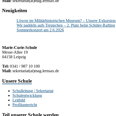
Mail:
sekretariat(at)mag.lernsax.de
Neuigkeiten
Löwen im Militärhistorischen Museum? – Unsere Exkursion
Wir paddeln aufs Treppchen – 2. Platz beim Schüler-Rafting
Sommerkonzert am 2.6.2026
Marie-Curie-Schule
Messe-Allee 19
04158 Leipzig
Tel:
0341 / 987 10 100
Mail:
sekretariat(at)mag.lernsax.de
Unsere Schule
Schulleitung / Sekretariat
Schulentwicklung
Leitbild
Profilunterricht
Teil unserer Schule werden