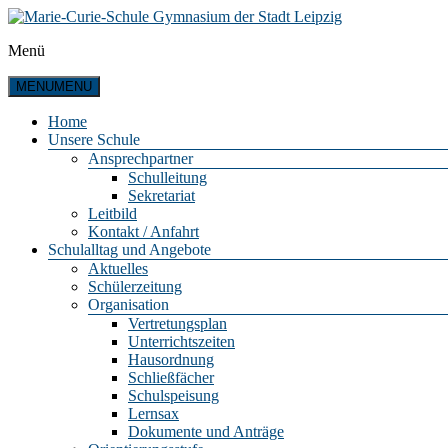
Zum
Inhalt
Menü
springen
Marie-
Curie-
MENU
MENU
Schule
Gymnasium
Home
Unsere Schule
der
Ansprechpartner
Stadt
Schulleitung
Leipzig
Sekretariat
Leitbild
Kontakt / Anfahrt
Schulalltag und Angebote
Aktuelles
Schülerzeitung
Organisation
Vertretungsplan
Unterrichtszeiten
Hausordnung
Schließfächer
Schulspeisung
Lernsax
Dokumente und Anträge