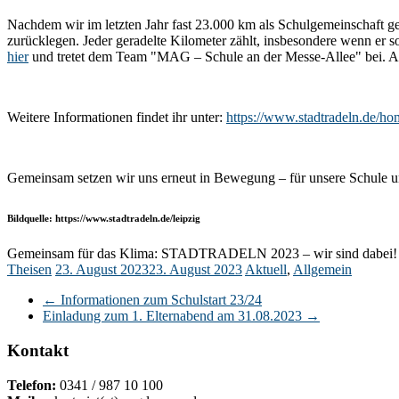
Nachdem wir im letzten Jahr fast 23.000 km als Schulgemeinschaft ge
zurücklegen. Jeder geradelte Kilometer zählt, insbesondere wenn er 
hier
und tretet dem Team "MAG – Schule an der Messe-Allee" bei. Alle
Weitere Informationen findet ihr unter:
https://www.stadtradeln.de/ho
Gemeinsam setzen wir uns erneut in Bewegung – für unsere Schule u
Bildquelle: https://www.stadtradeln.de/leipzig
Gemeinsam für das Klima: STADTRADELN 2023 – wir sind dabei!
Theisen
23. August 2023
23. August 2023
Aktuell
,
Allgemein
←
Informationen zum Schulstart 23/24
Einladung zum 1. Elternabend am 31.08.2023
→
Kontakt
Telefon:
0341 / 987 10 100