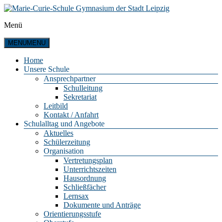
Zum
Inhalt
Menü
springen
Marie-
Curie-
MENU
MENU
Schule
Gymnasium
Home
Unsere Schule
der
Ansprechpartner
Stadt
Schulleitung
Leipzig
Sekretariat
Leitbild
Kontakt / Anfahrt
Schulalltag und Angebote
Aktuelles
Schülerzeitung
Organisation
Vertretungsplan
Unterrichtszeiten
Hausordnung
Schließfächer
Lernsax
Dokumente und Anträge
Orientierungsstufe