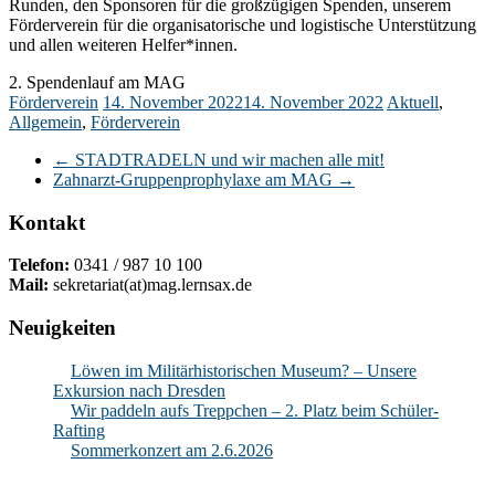
Runden, den Sponsoren für die großzügigen Spenden, unserem
Förderverein für die organisatorische und logistische Unterstützung
und allen weiteren Helfer*innen.
2. Spendenlauf am MAG
Förderverein
14. November 2022
14. November 2022
Aktuell
,
Allgemein
,
Förderverein
←
STADTRADELN und wir machen alle mit!
Zahnarzt-Gruppenprophylaxe am MAG
→
Kontakt
Telefon:
0341 / 987 10 100
Mail:
sekretariat(at)mag.lernsax.de
Neuigkeiten
Löwen im Militärhistorischen Museum? – Unsere
Exkursion nach Dresden
Wir paddeln aufs Treppchen – 2. Platz beim Schüler-
Rafting
Sommerkonzert am 2.6.2026