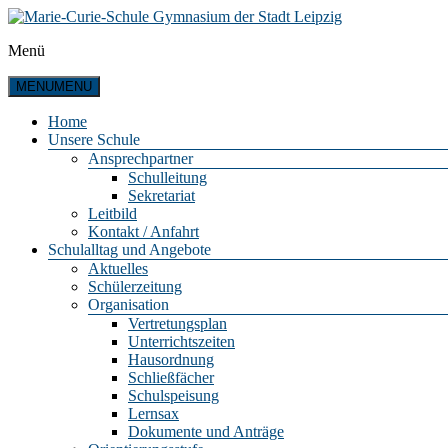
Zum
Inhalt
Menü
springen
Marie-
Curie-
MENU
MENU
Schule
Gymnasium
Home
Unsere Schule
der
Ansprechpartner
Stadt
Schulleitung
Leipzig
Sekretariat
Leitbild
Kontakt / Anfahrt
Schulalltag und Angebote
Aktuelles
Schülerzeitung
Organisation
Vertretungsplan
Unterrichtszeiten
Hausordnung
Schließfächer
Schulspeisung
Lernsax
Dokumente und Anträge