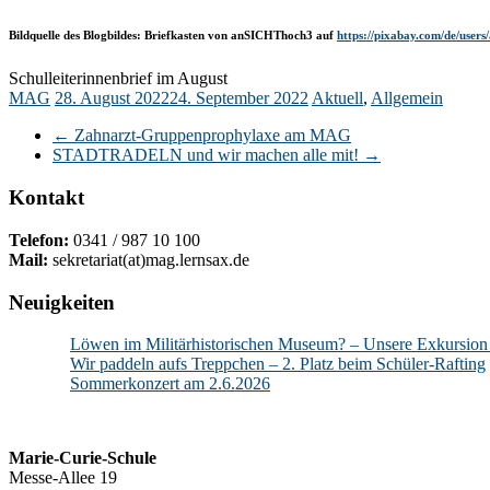
Bildquelle des Blogbildes: Briefkasten von anSICHThoch3 auf
https://pixabay.com/de/user
Schulleiterinnenbrief im August
MAG
28. August 2022
24. September 2022
Aktuell
,
Allgemein
←
Zahnarzt-Gruppenprophylaxe am MAG
STADTRADELN und wir machen alle mit!
→
Kontakt
Telefon:
0341 / 987 10 100
Mail:
sekretariat(at)mag.lernsax.de
Neuigkeiten
Löwen im Militärhistorischen Museum? – Unsere Exkursion
Wir paddeln aufs Treppchen – 2. Platz beim Schüler-Rafting
Sommerkonzert am 2.6.2026
Marie-Curie-Schule
Messe-Allee 19